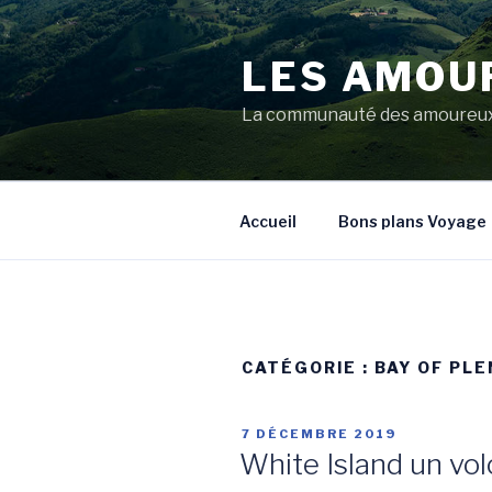
Aller
au
LES AMOU
contenu
principal
La communauté des amoureux 
Accueil
Bons plans Voyage
CATÉGORIE :
BAY OF PL
PUBLIÉ
7 DÉCEMBRE 2019
LE
White Island un vol