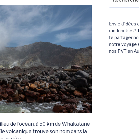
pour
:
Envie d'idées 
randonnées? T
te partager n
notre voyage 
nos PVT en Aus
lieu de l’océan, à 50 km de Whakatane
île volcanique trouve son nom dans la
n cratère.