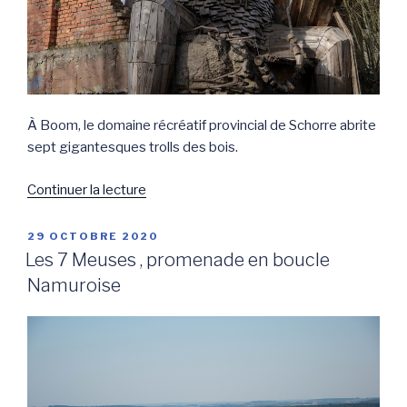
À Boom, le domaine récréatif provincial de Schorre abrite
sept gigantesques trolls des bois.
de
Continuer la lecture
« La
promenade
PUBLIÉ
29 OCTOBRE 2020
LE
des
Les 7 Meuses , promenade en boucle
Trolls,
Namuroise
Boom:
sur
les
terres
de
Tomorrowland »