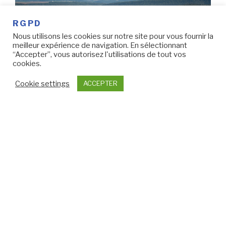
RGPD
Nous utilisons les cookies sur notre site pour vous fournir la
meilleur expérience de navigation. En sélectionnant
“Accepter”, vous autorisez l'utilisations de tout vos
cookies.
Cookie settings
ACCEPTER
On t’emmène avec nous dans la région Namuroise plus
précisément à Profondeville. La récompense de cette
randonnée est une perspective des 7 Meuses.
de
Continuer la lecture
« Les
7
PUBLIÉ
10 JANVIER 2020
LE
Meuses
Visite d’Edoras capitale du Rohan – Mont
,
Sunday
promenade
en