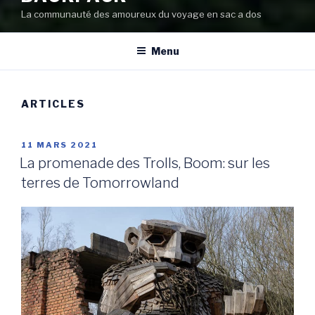
La communauté des amoureux du voyage en sac a dos
Menu
ARTICLES
PUBLIÉ
11 MARS 2021
LE
La promenade des Trolls, Boom: sur les
terres de Tomorrowland