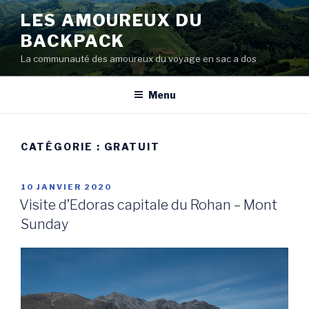
Aller
LES AMOUREUX DU
au
BACKPACK
contenu
principal
La communauté des amoureux du voyage en sac a dos
Menu
CATÉGORIE :
GRATUIT
PUBLIÉ
10 JANVIER 2020
LE
Visite d’Edoras capitale du Rohan – Mont
Sunday