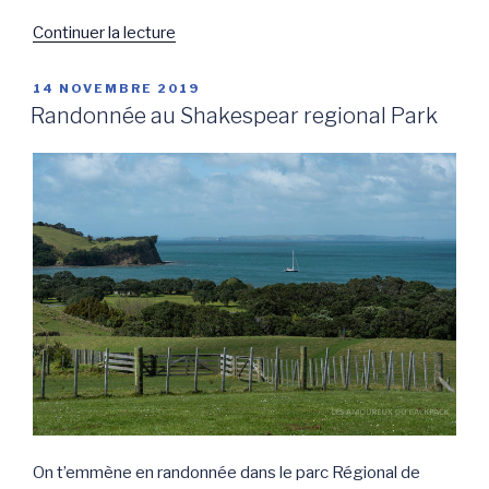
de
Continuer la lecture
« Le
Mont
PUBLIÉ
14 NOVEMBRE 2019
LE
Venteux
Randonnée au Shakespear regional Park
–
Port
Waikato
–
Seigneur
des
Anneaux »
On t’emmène en randonnée dans le parc Régional de