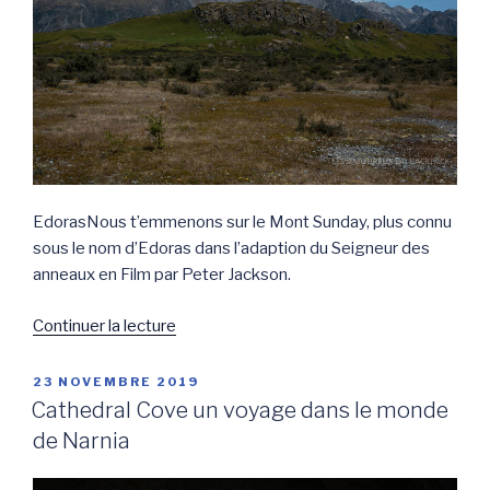
EdorasNous t’emmenons sur le Mont Sunday, plus connu
sous le nom d’Edoras dans l’adaption du Seigneur des
anneaux en Film par Peter Jackson.
de
Continuer la lecture
« Visite
d’Edoras
PUBLIÉ
23 NOVEMBRE 2019
LE
capitale
Cathedral Cove un voyage dans le monde
du
de Narnia
Rohan
–