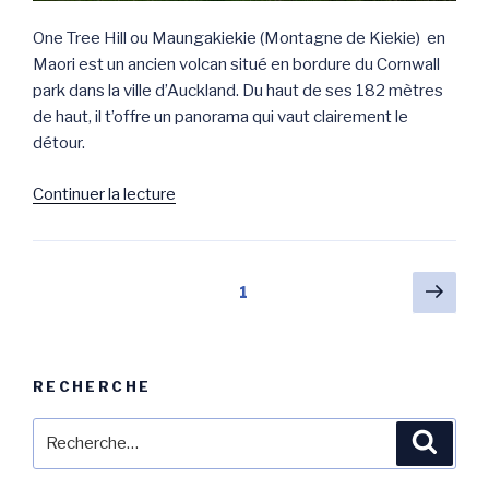
One Tree Hill ou Maungakiekie (Montagne de Kiekie) en
Maori est un ancien volcan situé en bordure du Cornwall
park dans la ville d’Auckland. Du haut de ses 182 mètres
de haut, il t’offre un panorama qui vaut clairement le
détour.
de
Continuer la lecture
« Sur
le
Volcan
Navigation
Pag
Page
1
de
suiv
des
One
articles
Tree
Hill
RECHERCHE
–
Auckland »
Recherche
Reche
pour
: