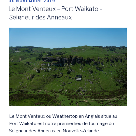
PUBLIÉ
16 NOVEMBRE 2019
LE
un
Le Mont Venteux – Port Waikato –
voyage
Seigneur des Anneaux
dans
le
monde
de
Narnia »
Le Mont Venteux ou Weathertop en Anglais situe au
Port Waikato est notre premier lieu de tournage du
Seigneur des Anneaux en Nouvelle-Zelande.