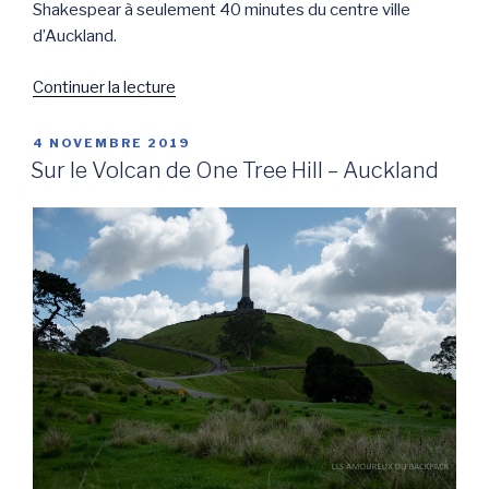
Shakespear à seulement 40 minutes du centre ville
d’Auckland.
de
Continuer la lecture
« Randonnée
au
PUBLIÉ
4 NOVEMBRE 2019
LE
Shakespear
Sur le Volcan de One Tree Hill – Auckland
regional
Park »