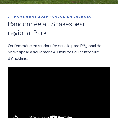
PUBLIÉ
14 NOVEMBRE 2019
PAR
JULIEN LACROIX
LE
Randonnée au Shakespear
regional Park
On t’emmène en randonnée dans le parc Régional de
Shakespear à seulement 40 minutes du centre ville
d’Auckland.