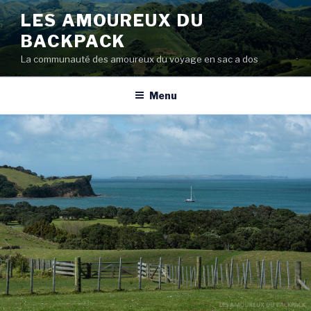
Aller
LES AMOUREUX DU
au
BACKPACK
contenu
principal
La communauté des amoureux du voyage en sac a dos
Menu