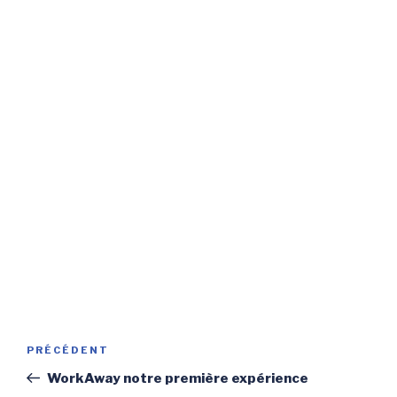
Navigation
Article
PRÉCÉDENT
de
précédent
WorkAway notre première expérience
l’article