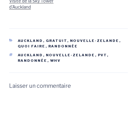
Visite de la Sky Tower
d'Auckland
CATÉGORIES
AUCKLAND
,
GRATUIT
,
NOUVELLE-ZELANDE
,
QUOI FAIRE
,
RANDONNÉE
ÉTIQUETTES
AUCKLAND
,
NOUVELLE-ZELANDE
,
PVT
,
RANDONNÉE
,
WHV
Laisser un commentaire